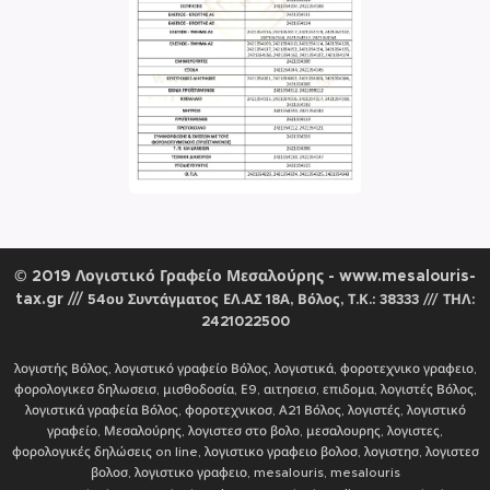
© 2019 Λογιστικό Γραφείο Μεσαλούρης - www.mesalouris-
tax.gr
///
54ου Συντάγματος ΕΛ.ΑΣ 18Α, Βόλος, Τ.Κ.: 38333
ΤΗΛ:
///
2421022500
λογιστής Βόλος, λογιστικό γραφείο Βόλος, λογιστικά, φοροτεχνικο γραφειο,
φορολογικεσ δηλωσεισ, μισθοδοσία, Ε9, αιτησεισ, επιδομα, λογιστές Βόλος,
λογιστικά γραφεία Βόλος, φοροτεχνικοσ, Α21 Βόλος, λογιστές, λογιστικό
γραφείο, Μεσαλούρης, λογιστεσ στο βολο, μεσαλουρης, λογιστες,
φορολογικές δηλώσεις on line, λογιστικο γραφειο βολοσ, λογιστησ, λογιστεσ
βολοσ, λογιστικο γραφειο, mesalouris, mesalouris