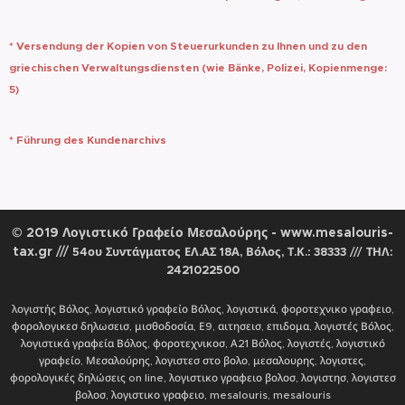
* Versendung der Kopien von Steuerurkunden zu Ihnen und zu den
griechischen Verwaltungsdiensten (wie Bänke, Polizei, Kopienmenge:
5)
* Führung des Kundenarchivs
© 2019 Λογιστικό Γραφείο Μεσαλούρης - www.mesalouris-
tax.gr
///
54ου Συντάγματος ΕΛ.ΑΣ 18Α, Βόλος, Τ.Κ.: 38333
ΤΗΛ:
///
2421022500
λογιστής Βόλος, λογιστικό γραφείο Βόλος, λογιστικά, φοροτεχνικο γραφειο,
φορολογικεσ δηλωσεισ, μισθοδοσία, Ε9, αιτησεισ, επιδομα, λογιστές Βόλος,
λογιστικά γραφεία Βόλος, φοροτεχνικοσ, Α21 Βόλος, λογιστές, λογιστικό
γραφείο, Μεσαλούρης, λογιστεσ στο βολο, μεσαλουρης, λογιστες,
φορολογικές δηλώσεις on line, λογιστικο γραφειο βολοσ, λογιστησ, λογιστεσ
βολοσ, λογιστικο γραφειο, mesalouris, mesalouris